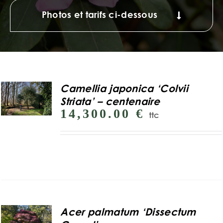
Photos et tarifs ci-dessous
Camellia japonica ‘Colvii
Striata’ – centenaire
14,300.00
€
ttc
Acer palmatum ‘Dissectum