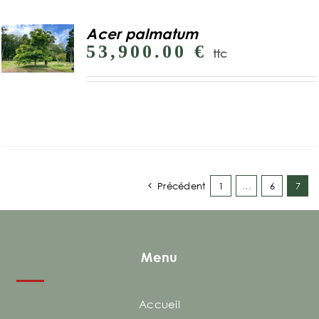
Acer palmatum
53,900.00
€
ttc
Précédent
1
…
6
7
Menu
Accueil