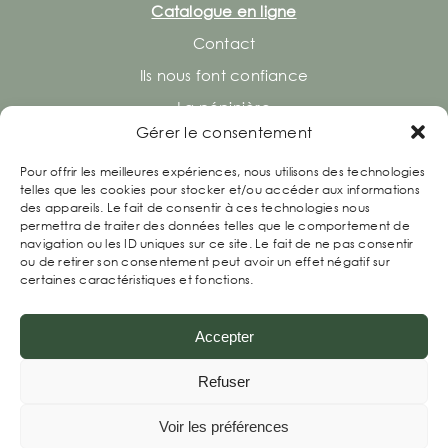
Catalogue en ligne
Contact
Ils nous font confiance
La pépinière
Gérer le consentement
Pour offrir les meilleures expériences, nous utilisons des technologies
Retrouvez-nous
telles que les cookies pour stocker et/ou accéder aux informations
des appareils. Le fait de consentir à ces technologies nous
permettra de traiter des données telles que le comportement de
navigation ou les ID uniques sur ce site. Le fait de ne pas consentir
ou de retirer son consentement peut avoir un effet négatif sur
certaines caractéristiques et fonctions.
Accepter
Refuser
Le DOMAINE DES ROCHETTES
Mention légales
Voir les préférences
Politique de confidentialité