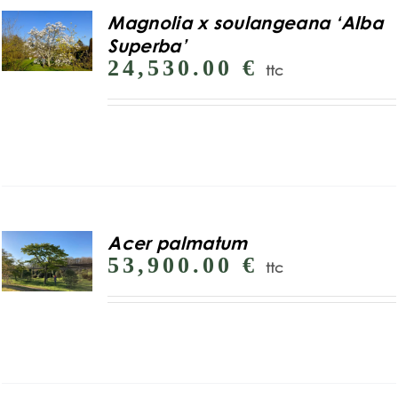
Magnolia x soulangeana ‘Alba
Superba’
24,530.00
€
ttc
Acer palmatum
53,900.00
€
ttc