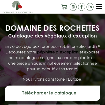
Passer
au
To
contenu
Accueil
Na
DOMAINE DES ROCHETTES
Notre histoire
Catalogue des végétaux d’exception
Camélias Centenaires
Envie de végétaux rares pour sublimer votre jardin ?
Catalogue en ligne
Découvrez notre
pépinière d’exception
et explorez
notre catalogue en ligne, où chaque plante est
Ils nous font confiance
une pièce unique, minutieusement sélectionnée
pour sa beauté et sa rareté.
Livraison
Nous livrons dans toute l’Europe.
Contact
Télécharger le catalogue