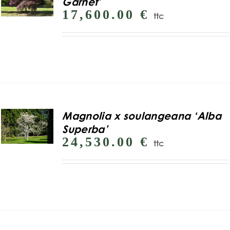
Garnet’
17,600.00
€
ttc
Magnolia x soulangeana ‘Alba
Superba’
24,530.00
€
ttc