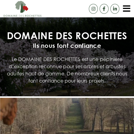
Passer
au
To
contenu
Accue
Na
DOMAINE DES ROCHETTES
Notre
Ils nous font confiance
Camé
Le DOMAINE DES ROCHETTES est une pépinière
Catal
d’exception reconnue pour ses arbres et arbustes
adultes haut de gamme. De nombreux clients nous
Ils n
font confiance pour leurs projets.
Livra
Cont