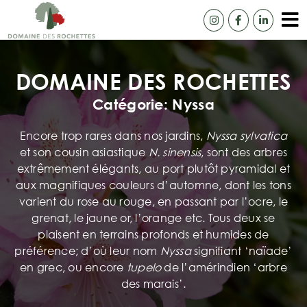
Passer
au
To
contenu
Accue
Na
DOMAINE DES ROCHETTES
Notre
Catégorie: Nyssa
Camé
Encore trop rares dans nos jardins,
Nyssa sylvatica
Catal
et son cousin asiastique
N. sinensis
, sont des arbres
extrêmement élégants, au port plutôt pyramidal et
Ils n
aux magnifiques couleurs d’automne, dont les tons
varient du rose au rouge, en passant par l’ocre, le
Livra
grenat, le jaune or, l’orange etc. Tous deux se
plaisent en terrains profonds et humides de
Cont
préférence; d’où leur nom
Nyssa
signifiant ‘naïade’
en grec, ou encore
tupelo
de l’amérindien ‘arbre
des marais’.