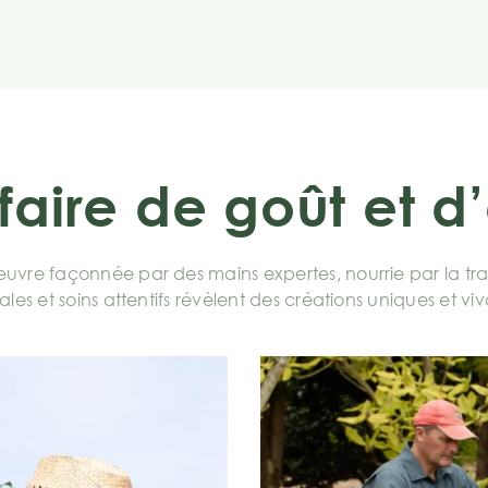
faire de goût et 
vre façonnée par des mains expertes, nourrie par la tran
ales et soins attentifs révèlent des créations uniques et vi