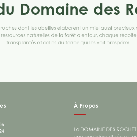
 du Domaine des R
 ruches dont les abeilles élaborent un miel aussi précieux
ux ressources naturelles de la forêt alentour, chaque récol
transplantés et celles du terroir qui les voit prospérer.
es
À Propos
36
Le DOMAINE DES ROCHETT
24
une pépinière située au 