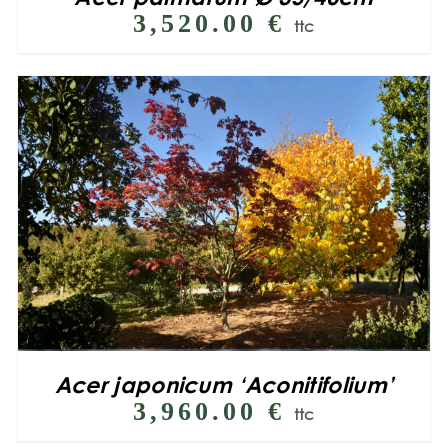
3,520.00
€
ttc
Acer japonicum ‘Aconitifolium’
3,960.00
€
ttc