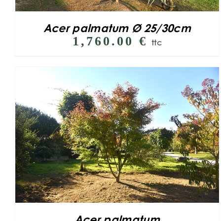
Acer palmatum Ø 25/30cm
1,760.00
€
ttc
Acer palmatum