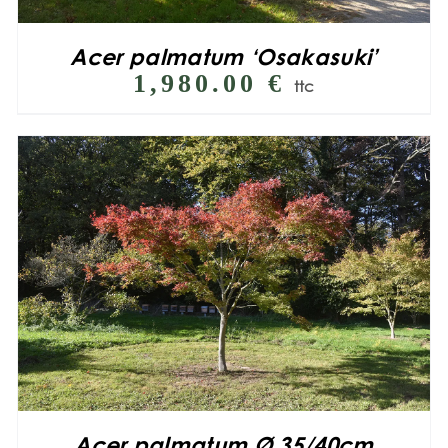
Acer palmatum ‘Osakasuki’
1,980.00
€
ttc
Acer palmatum Ø 35/40cm