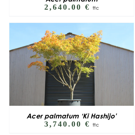
2,640.00
€
ttc
Acer palmatum ‘Ki Hashijo’
3,740.00
€
ttc