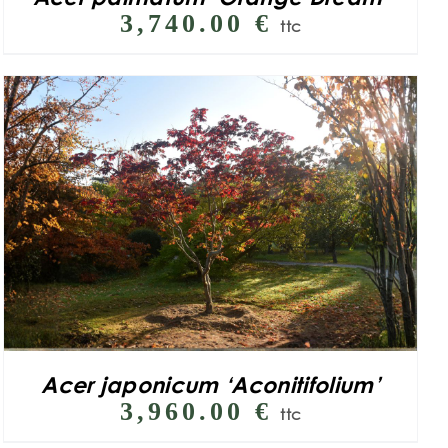
3,740.00
€
ttc
Acer japonicum ‘Aconitifolium’
3,960.00
€
ttc