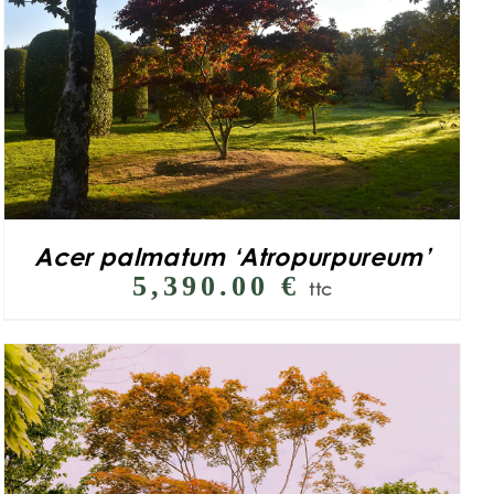
Acer palmatum ‘Atropurpureum’
5,390.00
€
ttc