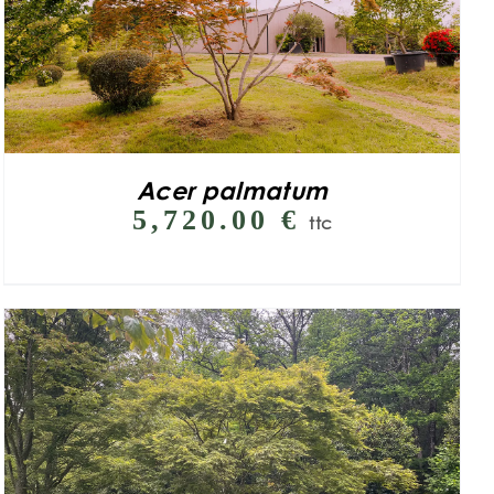
Acer palmatum
5,720.00
€
ttc