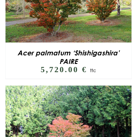
Acer palmatum ‘Shishigashira’
PAIRE
5,720.00
€
ttc