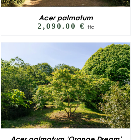
Acer palmatum
2,090.00
€
ttc
Acer palmatum ‘Orange Dream’