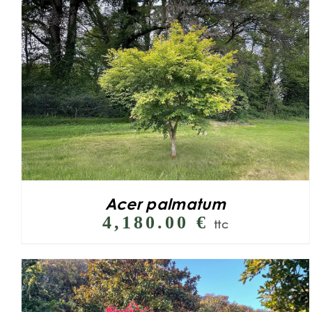
Acer palmatum
4,180.00
€
ttc