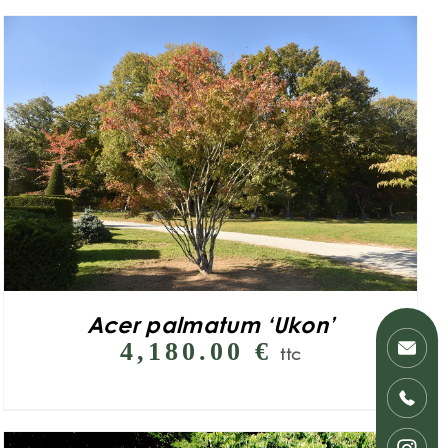
Acer palmatum ‘Ukon’
4,180.00
€
ttc