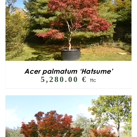
Acer palmatum ‘Hatsume’
5,280.00
€
ttc