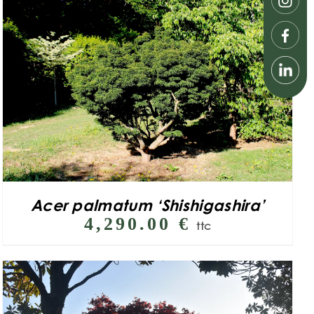
Acer palmatum ‘Shishigashira’
4,290.00
€
ttc