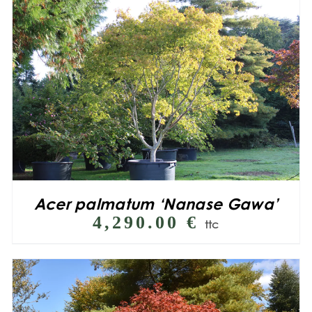
Acer palmatum ‘Nanase Gawa’
4,290.00
€
ttc