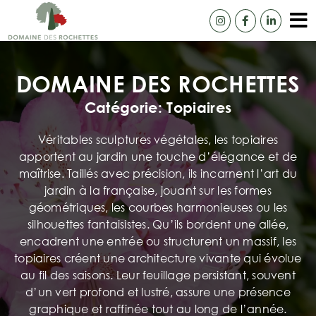
Passer
au
To
contenu
Accue
Na
DOMAINE DES ROCHETTES
Notre
Catégorie: Topiaires
Camé
Véritables sculptures végétales, les topiaires
Catal
apportent au jardin une touche d’élégance et de
maîtrise. Taillés avec précision, ils incarnent l’art du
Ils n
jardin à la française, jouant sur les formes
géométriques, les courbes harmonieuses ou les
Livra
silhouettes fantaisistes. Qu’ils bordent une allée,
encadrent une entrée ou structurent un massif, les
Cont
topiaires créent une architecture vivante qui évolue
au fil des saisons. Leur feuillage persistant, souvent
d’un vert profond et lustré, assure une présence
graphique et raffinée tout au long de l’année.