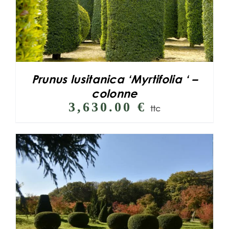
Prunus lusitanica ‘Myrtifolia ‘ –
colonne
3,630.00
€
ttc