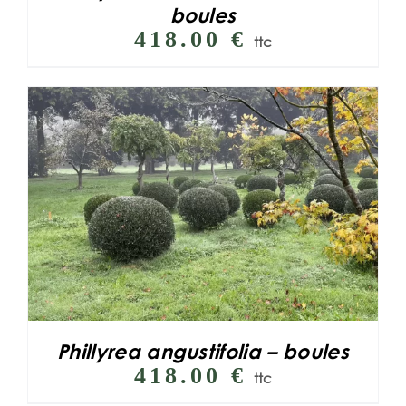
boules
418.00
€
ttc
Phillyrea angustifolia – boules
418.00
€
ttc