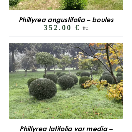
Phillyrea angustifolia – boules
352.00
€
ttc
Phillyrea latifolia var media –