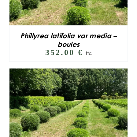
Phillyrea latifolia var media –
boules
352.00
€
ttc