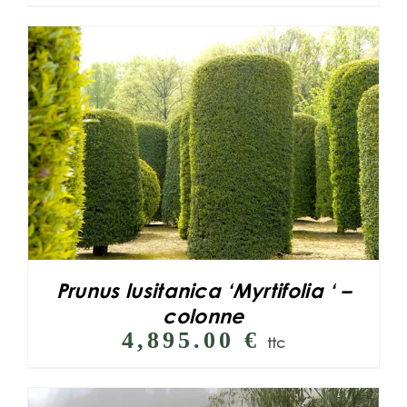
Prunus lusitanica ‘Myrtifolia ‘ –
colonne
4,895.00
€
ttc