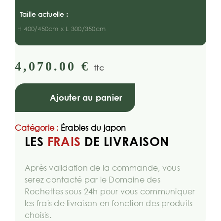
Taille actuelle :
H 400/450cm x L 300/350cm
4,070.00
€
ttc
Ajouter au panier
Catégorie :
Érables du japon
LES
FRAIS
DE LIVRAISON
Après validation de la commande, vous
serez contacté par le Domaine des
Rochettes sous 24h pour vous communiquer
les frais de livraison en fonction des produits
choisis.