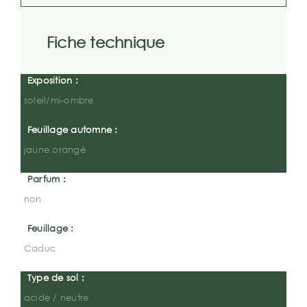
Fiche technique
Exposition :
soleil/mi-ombre
Feuillage automne :
jaune orangé
Parfum :
non
Feuillage :
Caduc
Type de sol :
acide / neutre