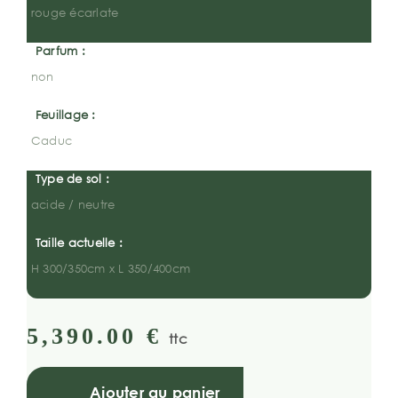
rouge écarlate
Parfum :
non
Feuillage :
Caduc
Type de sol :
acide / neutre
Taille actuelle :
H 300/350cm x L 350/400cm
5,390.00
€
ttc
Ajouter au panier