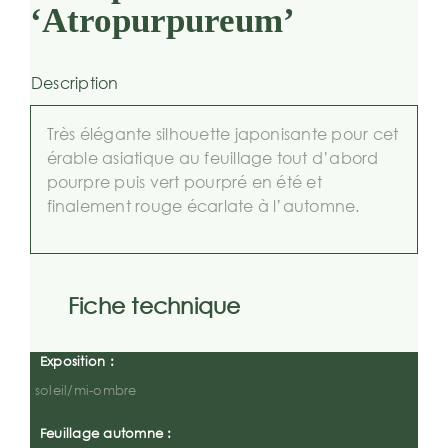
‘Atropurpureum’
Description
Très élégante silhouette japonisante pour cet
érable asiatique au feuillage tout d’abord
pourpre puis vert pourpré en été et
finalement rouge écarlate à l’automne.
Fiche technique
Exposition :
soleil/mi-ombre
Feuillage automne :