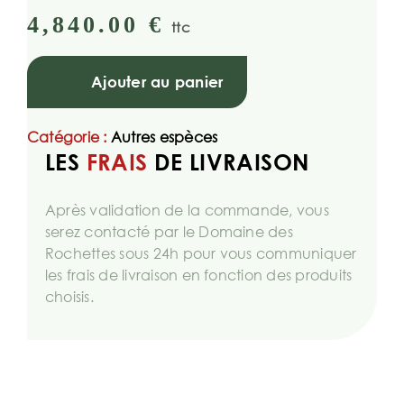
4,840.00
€
ttc
Ajouter au panier
Catégorie :
Autres espèces
LES
FRAIS
DE LIVRAISON
Après validation de la commande, vous
serez contacté par le Domaine des
Rochettes sous 24h pour vous communiquer
les frais de livraison en fonction des produits
choisis.