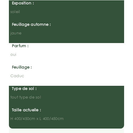
Exposition :
soleil
Feuillage automne :
jaune
Parfum :
oui
Feuillage :
Caduc
Type de sol :
tout type de sol
Taille actuelle :
H 400/450cm x L 400/450cm