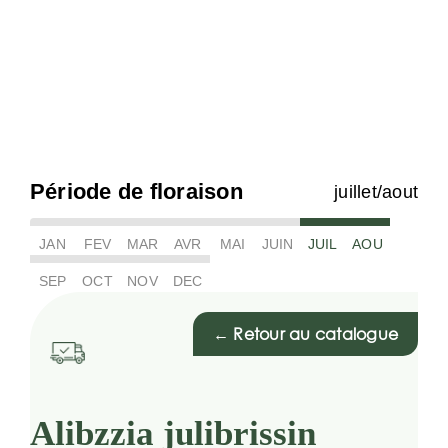
Période de floraison
juillet/aout
JAN
FEV
MAR
AVR
MAI
JUIN
JUIL
AOU
SEP
OCT
NOV
DEC
← Retour au catalogue
Alibzzia julibrissin