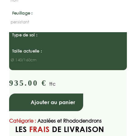
non
Feuillage :
persistant
Type de sol :
Taille actuelle :
Ø 140/160cm
935.00
€
ttc
Ajouter au panier
Catégorie :
Azalées et Rhododendrons
LES
FRAIS
DE LIVRAISON