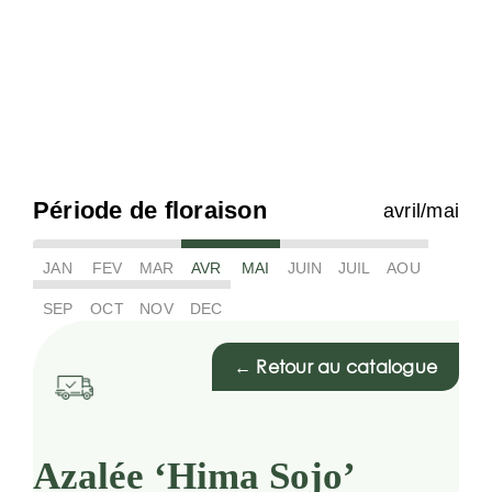
Période de floraison
avril/mai
JAN
FEV
MAR
AVR
MAI
JUIN
JUIL
AOU
SEP
OCT
NOV
DEC
← Retour au catalogue
Azalée ‘Hima Sojo’