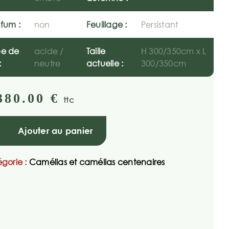
fum :
non
Feuillage :
Persistant
pe de
acide /
Taille
H 300/350cm x L
:
neutre
actuelle :
300/350cm
380.00
€
ttc
Ajouter au panier
gorie :
Camélias et camélias centenaires