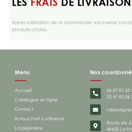
LES
FRAIS
DE LIVRAISON
Après validation de la commande, vous serez contac
produits choisis.
Menu
Nos coordonné
Accueil
06 87 81 53 
02 41 92 56 
Catalogue en ligne
Contact
ndeboigne
Ils nous font confiance
Route de J
La pépinière
49420 La Pr