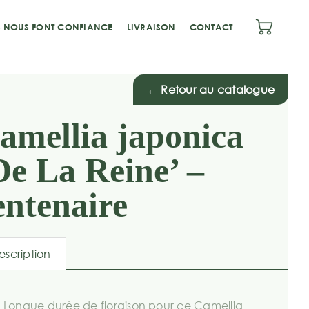
S NOUS FONT CONFIANCE
LIVRAISON
CONTACT
← Retour au catalogue
amellia japonica
De La Reine’ –
entenaire
escription
Longue durée de floraison pour ce Camellia