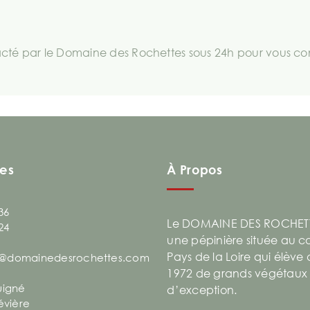
té par le Domaine des Rochettes sous 24h pour vous comm
es
À Propos
36
Le DOMAINE DES ROCHETT
24
une pépinière située au 
Pays de la Loire qui élève
@domainedesrochettes.com
1972 de grands végétaux
uigné
d’exception.
évière