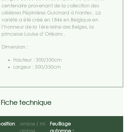
centenaire provenant de la collection des
célèbres Pépinières Guichard à Nantes . La
variété a été créé en 1846 en Belgique en
l’honneur de la 1ère reine des Belges, la
princesse Louise d’Orléans .
Dimension :
Hauteur : 300/350cm
Largeur : 300/350cm
Fiche technique
osition
ombre / mi
Feuillage
ombre
automne :