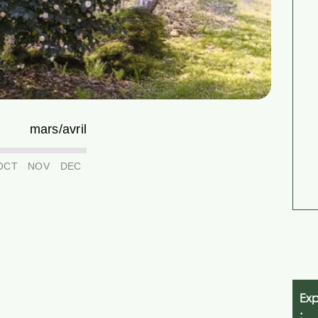
mars/avril
OCT
NOV
DEC
Exp
: