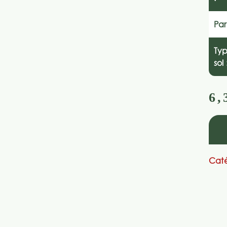
Par
Ty
sol 
6,
Caté