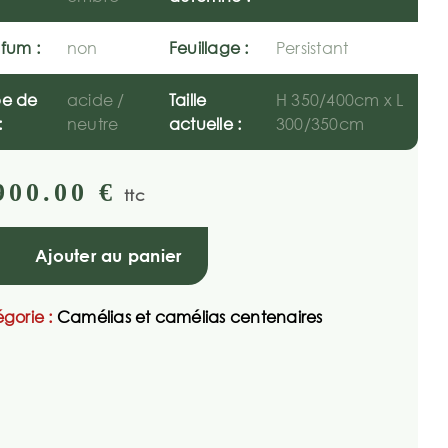
fum :
non
Feuillage :
Persistant
pe de
acide /
Taille
H 350/400cm x L
:
neutre
actuelle :
300/350cm
900.00
€
ttc
Ajouter au panier
gorie :
Camélias et camélias centenaires