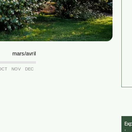
mars/avril
OCT
NOV
DEC
Exp
: