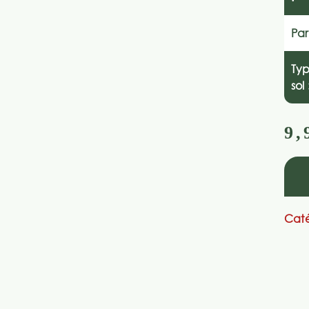
Par
Ty
sol 
9,
Caté