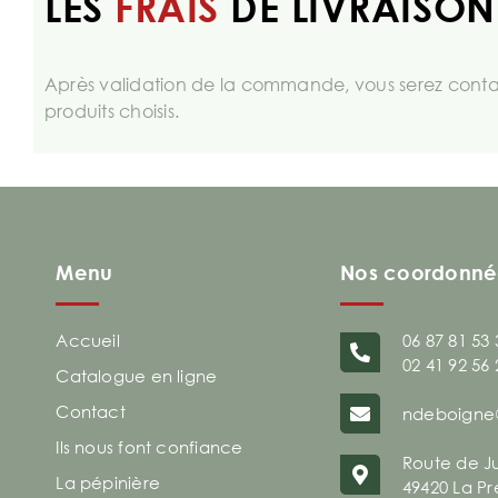
LES
FRAIS
DE LIVRAISON
Après validation de la commande, vous serez contac
produits choisis.
Menu
Nos coordonné
Accueil
06 87 81 53 
02 41 92 56 
Catalogue en ligne
Contact
ndeboigne
Ils nous font confiance
Route de J
La pépinière
49420 La Pr