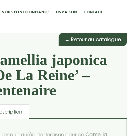
S NOUS FONT CONFIANCE
LIVRAISON
CONTACT
← Retour au catalogue
amellia japonica
De La Reine’ –
entenaire
escription
Longue durée de floraison pour ce
Camellia