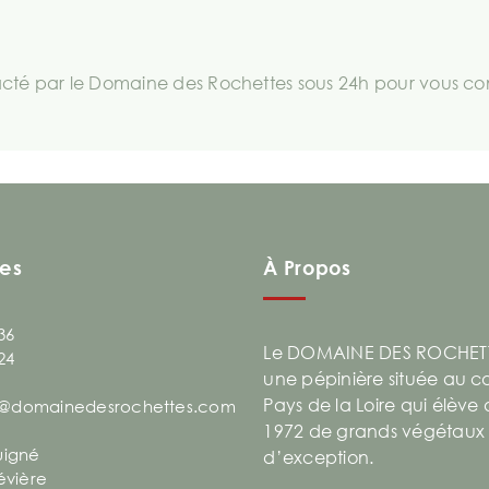
té par le Domaine des Rochettes sous 24h pour vous comm
es
À Propos
36
Le DOMAINE DES ROCHETT
24
une pépinière située au 
Pays de la Loire qui élève
@domainedesrochettes.com
1972 de grands végétaux
uigné
d’exception.
évière