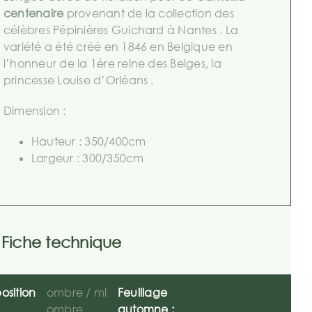
centenaire
provenant de la collection des
célèbres Pépinières Guichard à Nantes . La
variété a été créé en 1846 en Belgique en
l’honneur de la 1ère reine des Belges, la
princesse Louise d’Orléans .
Dimension :
Hauteur : 350/400cm
Largeur : 300/350cm
Fiche technique
osition
ombre / mi
Feuillage
ombre
automne :