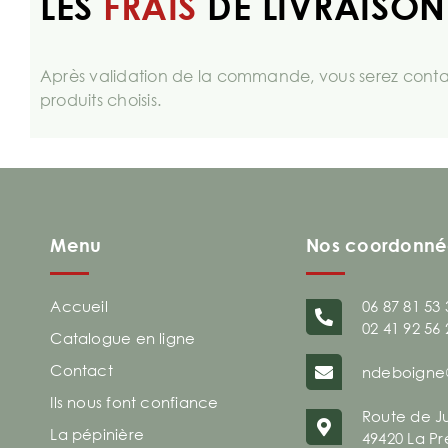
LES
FRAIS
DE LIVRAISON
Après validation de la commande, vous serez contac
produits choisis.
Menu
Nos coordonné
Accueil
06 87 81 53 
02 41 92 56 
Catalogue en ligne
Contact
ndeboigne
Ils nous font confiance
Route de J
La pépinière
49420 La Pr