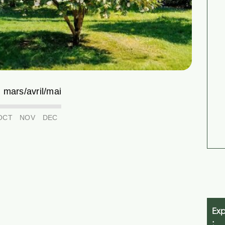
mars/avril/mai
OCT
NOV
DEC
Exp
: