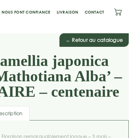
S NOUS FONT CONFIANCE
LIVRAISON
CONTACT
← Retour au catalogue
amellia japonica
Mathotiana Alba’ –
AIRE – centenaire
escription
Floraison remarquablement longue – 3 mois –