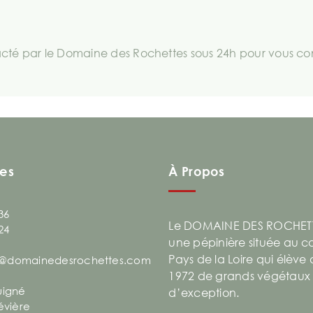
té par le Domaine des Rochettes sous 24h pour vous comm
es
À Propos
36
Le DOMAINE DES ROCHETT
24
une pépinière située au 
Pays de la Loire qui élève
@domainedesrochettes.com
1972 de grands végétaux
uigné
d’exception.
évière