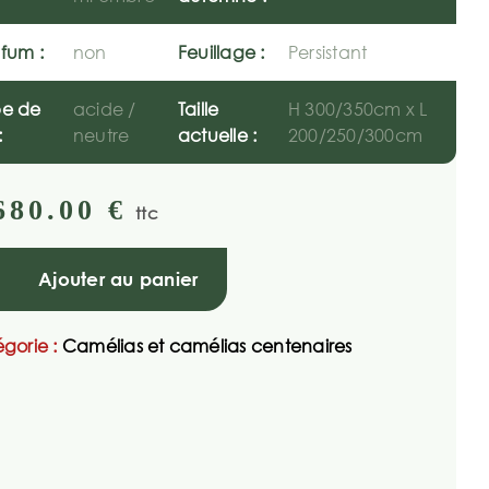
fum :
non
Feuillage :
Persistant
pe de
acide /
Taille
H 300/350cm x L
:
neutre
actuelle :
200/250/300cm
680.00
€
ttc
Ajouter au panier
gorie :
Camélias et camélias centenaires