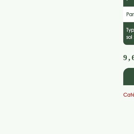
Par
Ty
sol 
9,
Caté