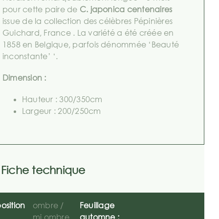
pour cette paire de
C. japonica centenaires
issue de la collection des célèbres Pépinières
Guichard, France . La variété a été créée en
1858 en Belgique, parfois dénommée ‘Beauté
inconstante’ ‘.
Dimension :
Hauteur : 300/350cm
Largeur : 200/250cm
Fiche technique
osition
ombre /
Feuillage
mi ombre
automne :