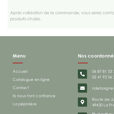
Après validation de la commande, vous serez contac
produits choisis.
Menu
Nos coordonné
Accueil
06 87 81 53 
02 41 92 56 
Catalogue en ligne
Contact
ndeboigne
Ils nous font confiance
Route de J
La pépinière
49420 La Pr