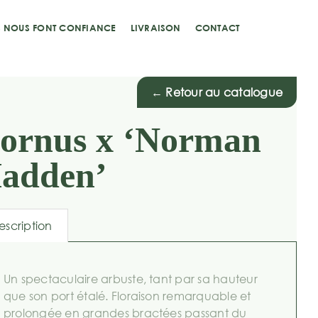
S NOUS FONT CONFIANCE
LIVRAISON
CONTACT
← Retour au catalogue
ornus x ‘Norman
adden’
escription
Un spectaculaire arbuste, tant par sa hauteur
que son port étalé. Floraison remarquable et
prolongée en grandes bractées passant du