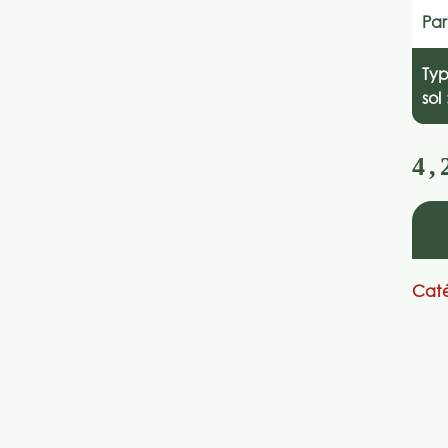
Par
Ty
sol 
4,
Caté