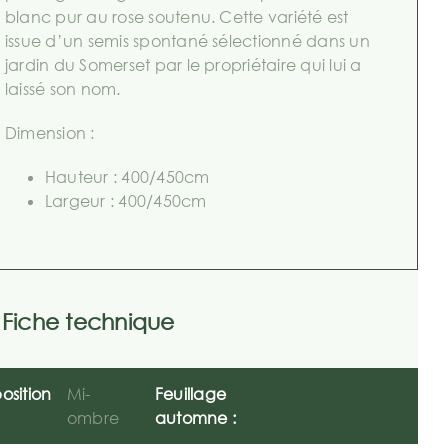
blanc pur au rose soutenu. Cette variété est
issue d’un semis spontané sélectionné dans un
jardin du Somerset par le propriétaire qui lui a
laissé son nom.
Dimension :
Hauteur : 400/450cm
Largeur : 400/450cm
Fiche technique
osition
Mi-
Feuillage
ombre
automne :