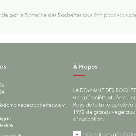
té par le Domaine des Rochettes sous 24h pour vous comm
es
À Propos
36
Le DOMAINE DES ROCHETT
24
une pépinière située au 
Pays de la Loire qui élève
@domainedesrochettes.com
1972 de grands végétaux
uigné
d’exception.
évière
Conditions générale