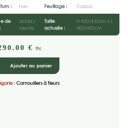
fum :
non
Feuillage :
Caduc
pe de
acide /
Taille
H 400/450cm x L
:
neutre
actuelle :
400/450cm
290.00
€
ttc
Ajouter au panier
gorie :
Cornouillers à fleurs