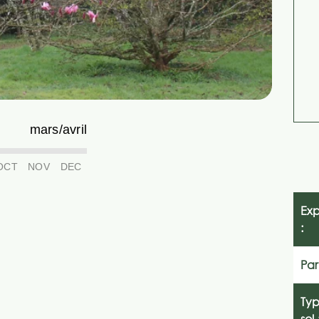
mars/avril
OCT
NOV
DEC
Exp
:
Par
Ty