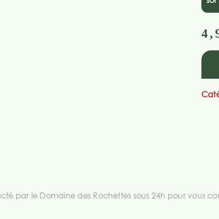
sol 
4,
Caté
té par le Domaine des Rochettes sous 24h pour vous comm