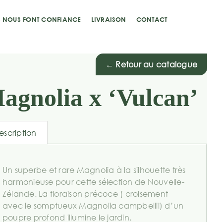
S NOUS FONT CONFIANCE
LIVRAISON
CONTACT
← Retour au catalogue
agnolia x ‘Vulcan’
escription
Un superbe et rare Magnolia à la silhouette très
harmonieuse pour cette sélection de Nouvelle-
Zélande. La floraison précoce ( croisement
avec le somptueux Magnolia campbellii) d’un
poupre profond illumine le jardin.