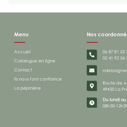
Menu
Nos coordonné
Accueil
06 87 81 53 
02 41 92 56 
Catalogue en ligne
Contact
ndeboigne
Ils nous font confiance
Route de J
La pépinière
49420 La Pr
Du lundi au
08h30-12h3