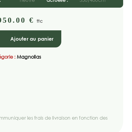
:
neutre
actuelle :
350/400cm
950.00
€
ttc
Ajouter au panier
gorie :
Magnolias
uniquer les frais de livraison en fonction des