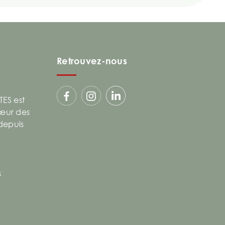
Retrouvez-nous
ES est
cœur des
 depuis
s