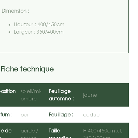
Dimension :
Hauteur : 400/450cm
Largeur : 350/400cm
Fiche technique
osition
soleil/mi-
Feuillage
jaune
ombre
automne :
fum :
oui
Feuillage :
caduc
pe de
acide /
Taille
H 400/450cm x L