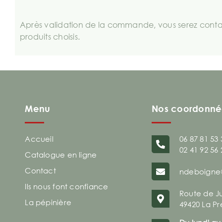
Après validation de la commande, vous serez contac
produits choisis.
Menu
Nos coordonné
Accueil
06 87 81 53 
02 41 92 56 
Catalogue en ligne
Contact
ndeboigne
Ils nous font confiance
Route de J
La pépinière
49420 La Pr