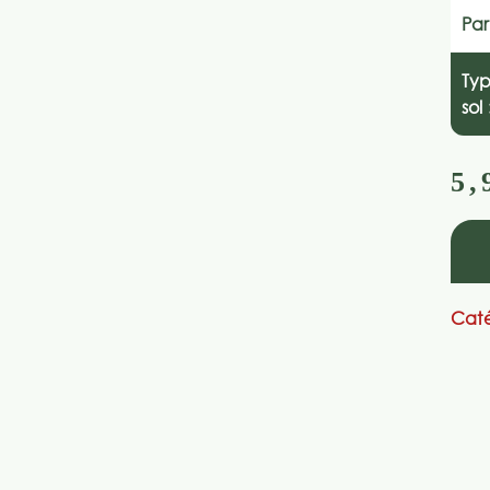
Par
Ty
sol 
5,
Caté