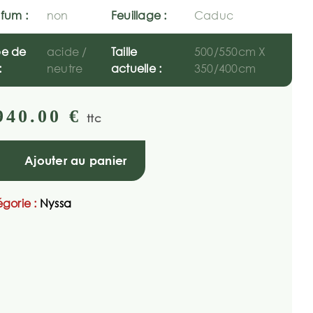
fum :
non
Feuillage :
Caduc
pe de
acide /
Taille
500/550cm X
:
neutre
actuelle :
350/400cm
940.00
€
ttc
Ajouter au panier
gorie :
Nyssa