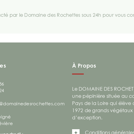
té par le Domaine des Rochettes sous 24h pour vous comm
es
À Propos
36
Le DOMAINE DES ROCHETT
24
une pépinière située au 
Pays de la Loire qui élève
@domainedesrochettes.com
1972 de grands végétaux
uigné
d’exception.
évière
Conditions générale