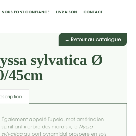
S NOUS FONT CONFIANCE
LIVRAISON
CONTACT
← Retour au catalogue
yssa sylvatica Ø
0/45cm
escription
Également appelé Tupelo, mot amérindien
signifiant « arbre des marais », le
Nyssa
sylvatica
au port pyramidal prospère en sols