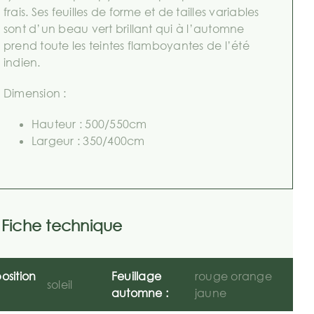
frais. Ses feuilles de forme et de tailles variables
sont d’un beau vert brillant qui à l’automne
prend toute les teintes flamboyantes de l’été
indien.
Dimension :
Hauteur : 500/550cm
Largeur : 350/400cm
Fiche technique
osition
Feuillage
rouge orange
soleil
automne :
jaune