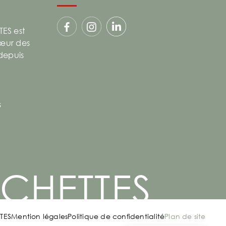
ES est
cœur des
 depuis
s
CHETTES
TES
Mention légales
Politique de confidentialité
Plan de site