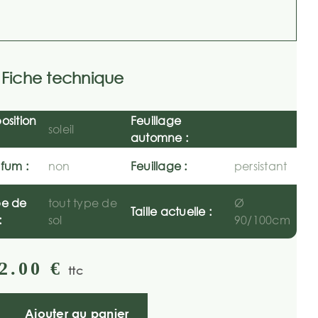
Fiche technique
osition
Feuillage
soleil
automne :
fum :
non
Feuillage :
persistant
pe de
tout type de
Ø
Taille actuelle :
:
sol
90/100cm
2.00
€
ttc
Ajouter au panier