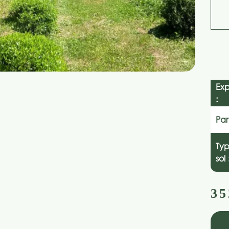
Exp
:
Par
Ty
sol 
35