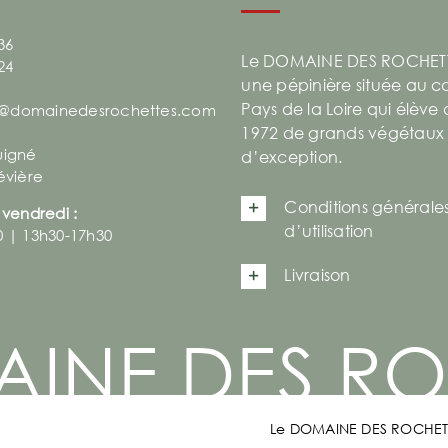
36
Le DOMAINE DES ROCHETT
24
une pépinière située au 
Pays de la Loire qui élève
@domainedesrochettes.com
1972 de grands végétaux
uigné
d’exception.
évière
Conditions générale
 vendredi :
d’utilisation
0 | 13h30-17h30
Livraison
AINE DES RO
Le DOMAINE DES ROCHET