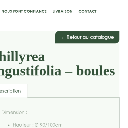
S NOUS FONT CONFIANCE
LIVRAISON
CONTACT
← Retour au catalogue
hillyrea
ngustifolia – boules
escription
Dimension :
Hauteur : Ø 90/100cm