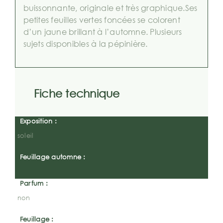
buissonnante, originale et très graphique.Ses
petites feuilles vertes foncées se colorent
d’un jaune brillant à l’automne. Plusieurs
sujets disponibles à la pépinière.
Fiche technique
Exposition :
soleil
Feuillage automne :
Parfum :
non
Feuillage :