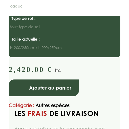
caduc
Type de sol :
tout type de sol
Taille actuelle :
H 200/250cm x L 200/250cm
2,420.00
€
ttc
Ajouter au panier
Catégorie :
Autres espèces
LES
FRAIS
DE LIVRAISON
Après validation de la commande, vous