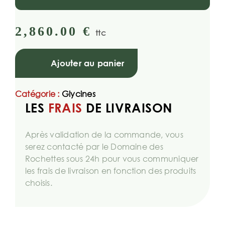
2,860.00
€
ttc
Ajouter au panier
Catégorie :
Glycines
LES
FRAIS
DE LIVRAISON
Après validation de la commande, vous
serez contacté par le Domaine des
Rochettes sous 24h pour vous communiquer
les frais de livraison en fonction des produits
choisis.