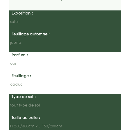
Exposition :
soleil
Feuillage automne :
jaune
Parfum :
oui
Feuillage :
caduc
Type de sol :
tout type de sol
Taille actuelle :
H 250/300cm x L 150/200cm