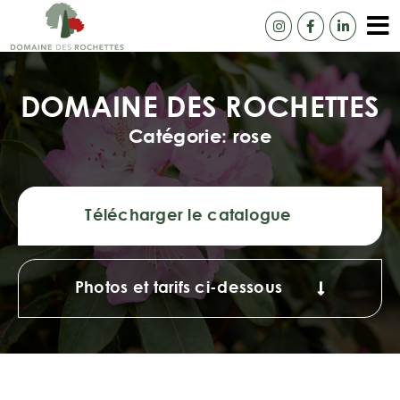
Passer
au
To
contenu
Accue
Na
DOMAINE DES ROCHETTES
Notre
Catégorie: rose
Camé
Catal
Télécharger le catalogue
Ils n
Livra
Photos et tarifs ci-dessous
Cont