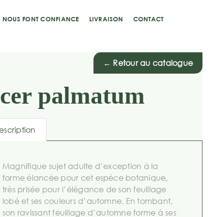
S NOUS FONT CONFIANCE
LIVRAISON
CONTACT
← Retour au catalogue
cer palmatum
escription
Magnifique sujet adulte d’exception à la
forme élancée pour cet espèce botanique,
très prisée pour l’élégance de son feuillage
lobé et ses couleurs d’automne. En tombant,
son ravissant feuillage d’automne forme à ses