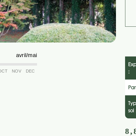
avril/mai
Exp
OCT
NOV
DEC
:
Par
Ty
sol 
8,