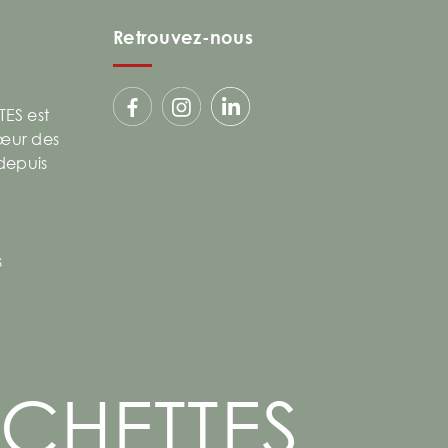
Retrouvez-nous
ES est
cœur des
 depuis
s
CHETTES