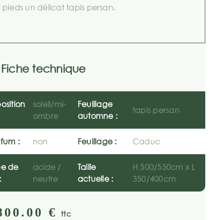
pieds un délicat tapis persan.
Fiche technique
osition
soleil/mi-
Feuillage
tapis persan
ombre
automne :
fum :
non
Feuillage :
Caduc
pe de
acide /
Taille
H 500/550cm x L
:
neutre
actuelle :
350/400cm
800.00
€
ttc