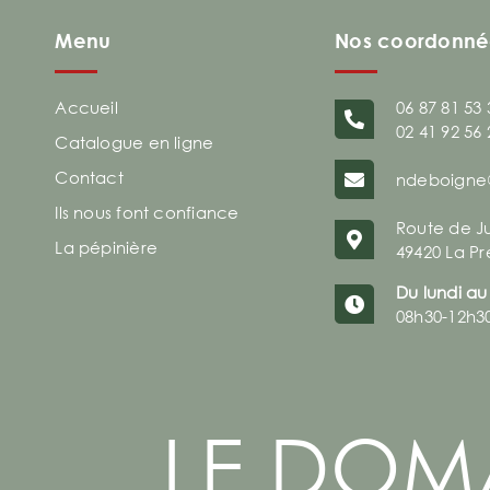
Menu
Nos coordonné
Accueil
06 87 81 53 
02 41 92 56 
Catalogue en ligne
Contact
ndeboigne
Ils nous font confiance
Route de J
La pépinière
49420 La Pr
Du lundi au
08h30-12h3
LE DOM