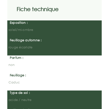
Fiche technique
Exposition :
soleil/mi-ombre
Feuillage automne :
rouge écarlate
Parfum :
non
Feuillage :
Caduc
Type de sol :
acide / neutre