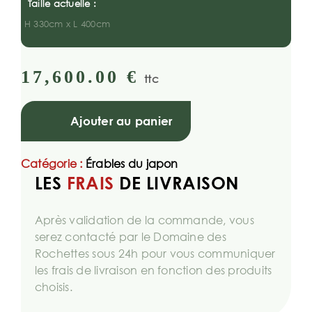
Taille actuelle :
H 330cm x L 400cm
17,600.00
€
ttc
Ajouter au panier
Catégorie :
Érables du japon
LES
FRAIS
DE LIVRAISON
Après validation de la commande, vous
serez contacté par le Domaine des
Rochettes sous 24h pour vous communiquer
les frais de livraison en fonction des produits
choisis.