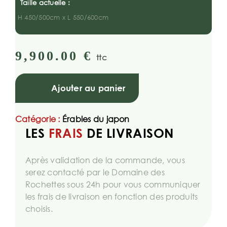
Taille actuelle :
H 450/500cm x L 550/600cm
9,900.00
€
ttc
Ajouter au panier
Catégorie :
Érables du japon
LES
FRAIS
DE LIVRAISON
Après validation de la commande, vous
serez contacté par le Domaine des
Rochettes sous 24h pour vous communiquer
les frais de livraison en fonction des produits
choisis.