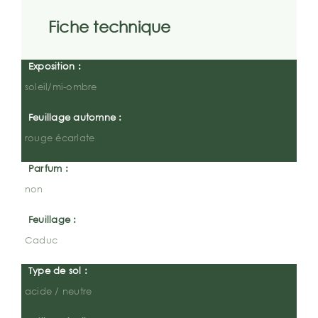
Fiche technique
Exposition :
soleil/mi-ombre
Feuillage automne :
rouge écarlate
Parfum :
non
Feuillage :
Caduc
Type de sol :
acide / neutre