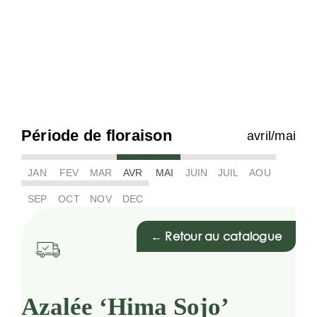
Période de floraison
avril/mai
JAN
FEV
MAR
AVR
MAI
JUIN
JUIL
AOU
SEP
OCT
NOV
DEC
← Retour au catalogue
Azalée ‘Hima Sojo’