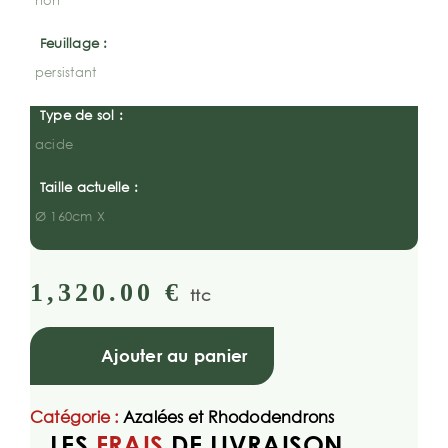
non
Feuillage :
persistant
Type de sol :
acide
Taille actuelle :
Ø 160cm X
1,320.00
€
ttc
Ajouter au panier
Catégorie :
Azalées et Rhododendrons
LES
FRAIS
DE LIVRAISON