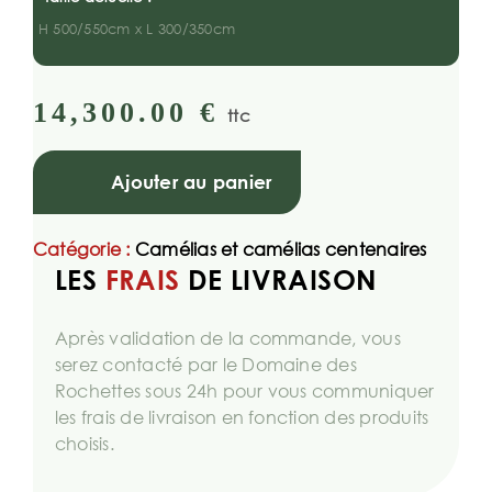
H 500/550cm x L 300/350cm
14,300.00
€
ttc
Ajouter au panier
Catégorie :
Camélias et camélias centenaires
LES
FRAIS
DE LIVRAISON
Après validation de la commande, vous
serez contacté par le Domaine des
Rochettes sous 24h pour vous communiquer
les frais de livraison en fonction des produits
choisis.