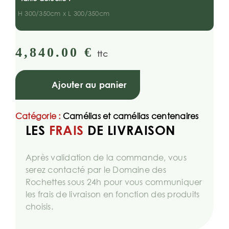
H 300/350cm x L 300/350cm
4,840.00
€
ttc
Ajouter au panier
Catégorie :
Camélias et camélias centenaires
LES
FRAIS
DE LIVRAISON
Après validation de la commande, vous
serez contacté par le Domaine des
Rochettes sous 24h pour vous communiquer
les frais de livraison en fonction des produits
choisis.