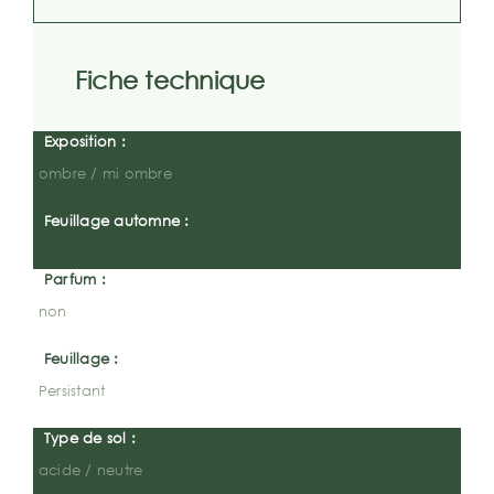
Fiche technique
Exposition :
ombre / mi ombre
Feuillage automne :
Parfum :
non
Feuillage :
Persistant
Type de sol :
acide / neutre