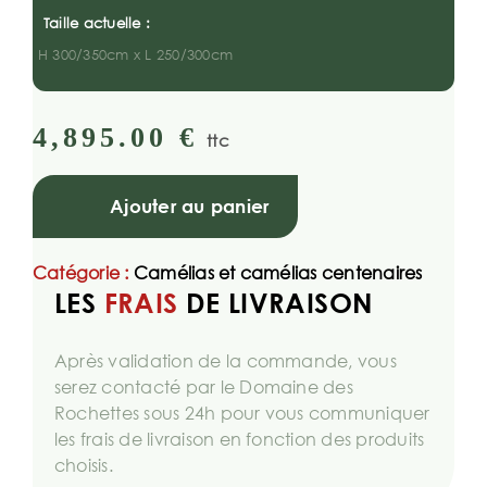
Taille actuelle :
H 300/350cm x L 250/300cm
4,895.00
€
ttc
Ajouter au panier
Catégorie :
Camélias et camélias centenaires
LES
FRAIS
DE LIVRAISON
Après validation de la commande, vous
serez contacté par le Domaine des
Rochettes sous 24h pour vous communiquer
les frais de livraison en fonction des produits
choisis.