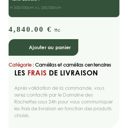
H 300/350cm x L 250/300cm
4,840.00
€
ttc
Ajouter au panier
Catégorie :
Camélias et camélias centenaires
LES
FRAIS
DE LIVRAISON
Après validation de la commande, vous
serez contacté par le Domaine des
Rochettes sous 24h pour vous communiquer
les frais de livraison en fonction des produits
choisis.