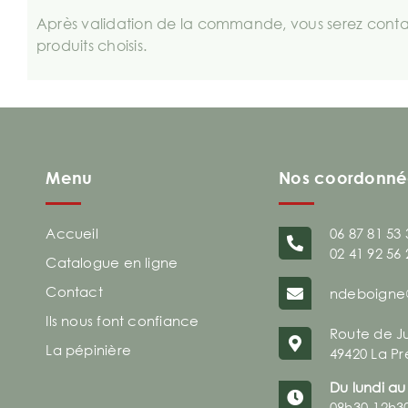
Après validation de la commande, vous serez contac
produits choisis.
Menu
Nos coordonné
Accueil
06 87 81 53 
02 41 92 56 
Catalogue en ligne
Contact
ndeboigne
Ils nous font confiance
Route de J
La pépinière
49420 La Pr
Du lundi au
08h30-12h3