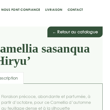
S NOUS FONT CONFIANCE
LIVRAISON
CONTACT
← Retour au catalogue
amellia sasanqua
Hiryu’
escription
Floraison précoce, abondante et parfumée, à
partir d’octobre, pour ce Camellia d’automne
au feuillage dense et à la silhouette