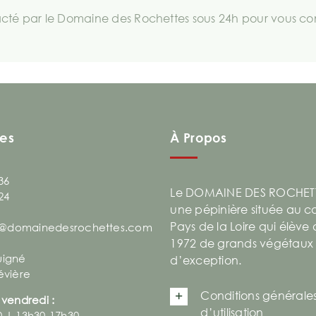
té par le Domaine des Rochettes sous 24h pour vous comm
es
À Propos
36
Le DOMAINE DES ROCHETT
24
une pépinière située au 
Pays de la Loire qui élève
@domainedesrochettes.com
1972 de grands végétaux
uigné
d’exception.
évière
Conditions générale
 vendredi :
d’utilisation
0 | 13h30-17h30