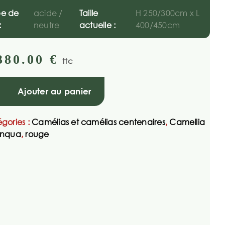
pe de
acide /
Taille
H 250/300cm x L
:
neutre
actuelle :
400/450cm
380.00
€
ttc
Ajouter au panier
gories :
Camélias et camélias centenaires
,
Camellia
anqua
,
rouge