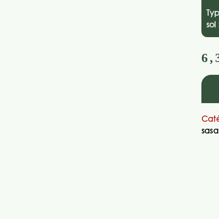
Ty
sol 
6,
Caté
sas