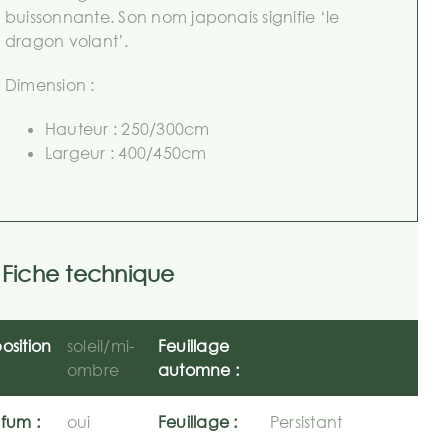
buissonnante. Son nom japonais signifie ‘le
dragon volant’.
Dimension :
Hauteur : 250/300cm
Largeur : 400/450cm
Fiche technique
osition
soleil/mi-
Feuillage
ombre
automne :
fum :
oui
Feuillage :
Persistant