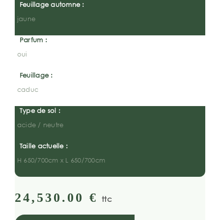
Feuillage automne :
jaune
Parfum :
oui
Feuillage :
caduc
Type de sol :
acide / neutre
Taille actuelle :
H 650/700cm x L 650/700cm
24,530.00
€
ttc