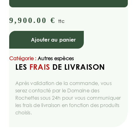
9,900.00
€
ttc
Ajouter au panier
Catégorie :
Autres espèces
LES
FRAIS
DE LIVRAISON
Après validation de la commande, vous
serez contacté par le Domaine des
Rochettes sous 24h pour vous communiquer
les frais de livraison en fonction des produits
choisis.