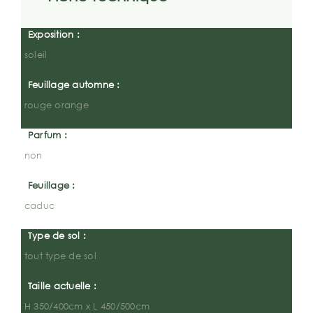
Exposition :
soleil
Feuillage automne :
rouge orange
Parfum :
non
Feuillage :
caduc
Type de sol :
tout type de sol
Taille actuelle :
H 350/400cm x L 450/500cm