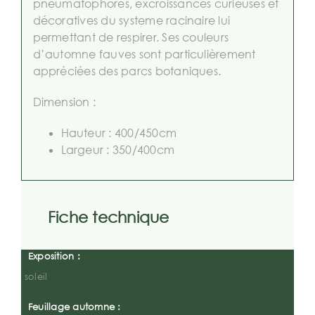
pneumatophores, excroissances curieuses et
décoratives du systeme racinaire lui
permettant de respirer. Ses couleurs
d’automne fauves sont particulièrement
appréciées des parcs botaniques.
Dimension :
Hauteur : 400/450cm
Largeur : 350/400cm
Fiche technique
Exposition :
soleil
Feuillage automne :