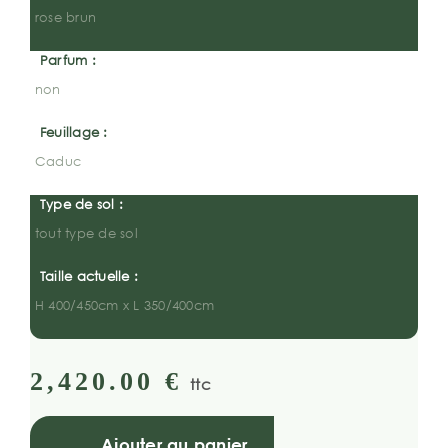
rose brun
Parfum :
non
Feuillage :
Caduc
Type de sol :
tout type de sol
Taille actuelle :
H 400/450cm x L 350/400cm
2,420.00
€
ttc
Ajouter au panier