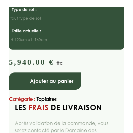
Type de sol :
tout type de sol
Taille actuelle :
H 120cm x L 160cm
5,940.00
€
ttc
Ajouter au panier
Catégorie :
Topiaires
LES
FRAIS
DE LIVRAISON
Après validation de la commande, vous
serez contacté par le Domaine des