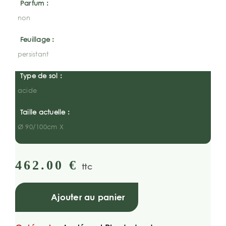
Parfum :
non
Feuillage :
persistant
Type de sol :
acide
Taille actuelle :
Ø 90/100cm X
462.00
€
ttc
Ajouter au panier