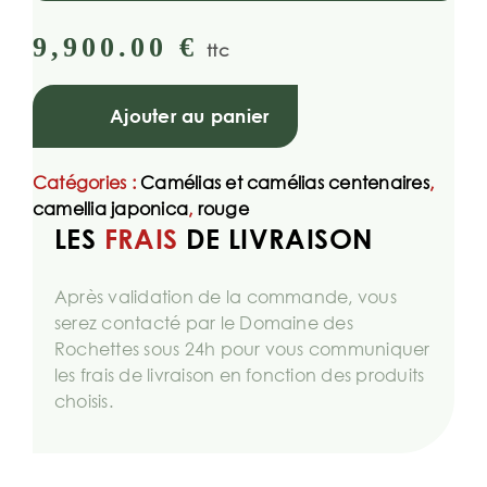
9,900.00
€
ttc
Ajouter au panier
Catégories :
Camélias et camélias centenaires
,
camellia japonica
,
rouge
LES
FRAIS
DE LIVRAISON
Après validation de la commande, vous
serez contacté par le Domaine des
Rochettes sous 24h pour vous communiquer
les frais de livraison en fonction des produits
choisis.