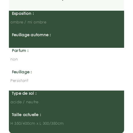
Exposition :
ombre / mi ombre
Feuillage automne :
Parfum :
non
Feuillage :
Persistant
Type de sol :
acide / neutre
Taille actuelle :
H 350/400cm x L 300/350cm