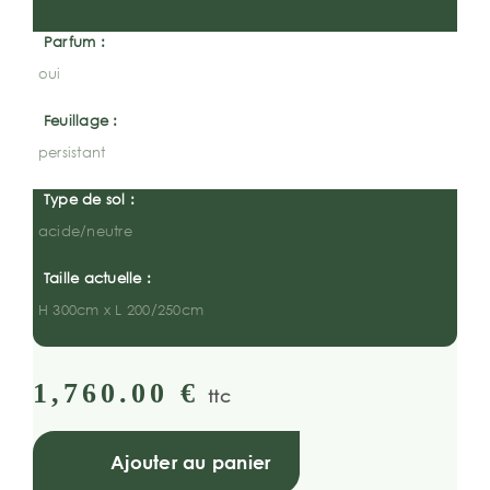
Parfum :
oui
Feuillage :
persistant
Type de sol :
acide/neutre
Taille actuelle :
H 300cm x L 200/250cm
1,760.00
€
ttc
Ajouter au panier