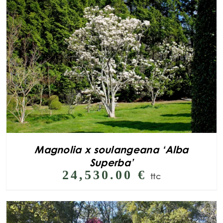
Magnolia x soulangeana ‘Alba
Superba’
24,530.00
€
ttc