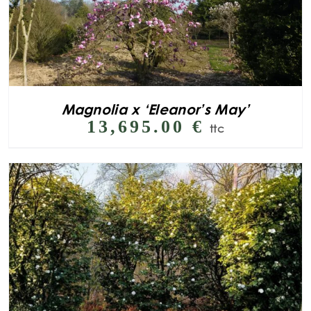
Magnolia x ‘Eleanor’s May’
13,695.00
€
ttc