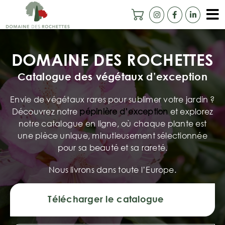
Passer
au
To
contenu
Accueil
Na
DOMAINE DES ROCHETTES
Notre histoire
Catalogue des végétaux d’exception
Camélias Centenaires
Envie de végétaux rares pour sublimer votre jardin ?
Catalogue en ligne
Découvrez notre
pépinière d’exception
et explorez
notre catalogue en ligne, où chaque plante est
Ils nous font confiance
une pièce unique, minutieusement sélectionnée
pour sa beauté et sa rareté.
Livraison
Nous livrons dans toute l’Europe.
Contact
Télécharger le catalogue