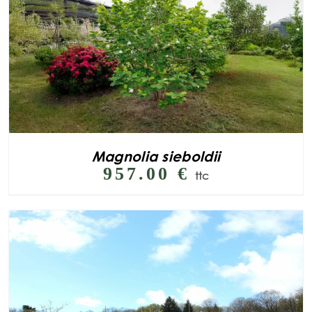
Magnolia sieboldii
957.00
€
ttc