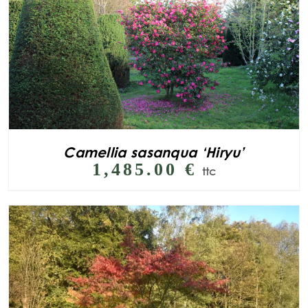
Camellia sasanqua ‘Hiryu’
1,485.00
€
ttc