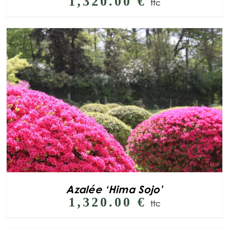
1,320.00
€
ttc
Azalée ‘Hima Sojo’
1,320.00
€
ttc