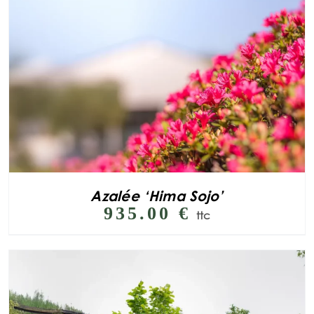
Azalée ‘Hima Sojo’
935.00
€
ttc