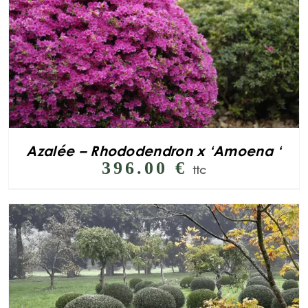
Azalée – Rhododendron x ‘Amoena ‘
396.00
€
ttc