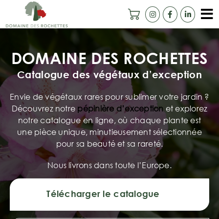
Passer
au
To
contenu
Accueil
Na
DOMAINE DES ROCHETTES
Notre histoire
Catalogue des végétaux d’exception
Camélias Centenaires
Envie de végétaux rares pour sublimer votre jardin ?
Catalogue en ligne
Découvrez notre
pépinière d’exception
et explorez
notre catalogue en ligne, où chaque plante est
Ils nous font confiance
une pièce unique, minutieusement sélectionnée
pour sa beauté et sa rareté.
Livraison
Nous livrons dans toute l’Europe.
Contact
Télécharger le catalogue