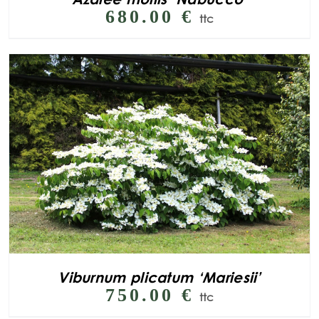
680.00
€
ttc
Viburnum plicatum ‘Mariesii’
750.00
€
ttc