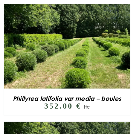
Phillyrea latifolia var media – boules
352.00
€
ttc