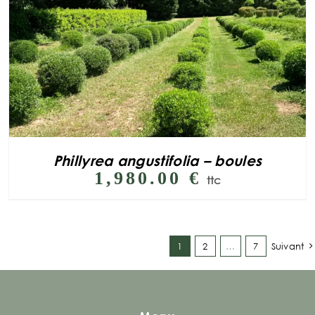
Phillyrea angustifolia – boules
1,980.00
€
ttc
1
2
…
7
Suivant