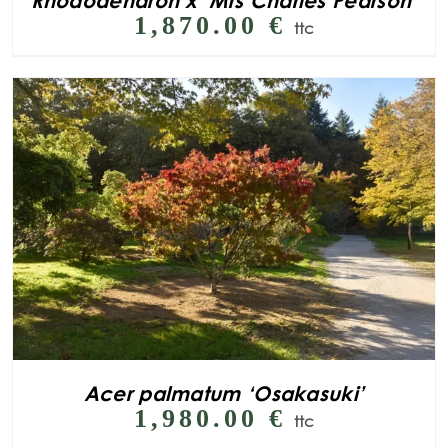
Rhododendron x ‘Mrs Charles Pearson’
1,870.00
€
ttc
Acer palmatum ‘Osakasuki’
1,980.00
€
ttc