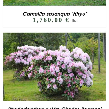
Camellia sasanqua ‘Hiryu’
1,760.00
€
ttc