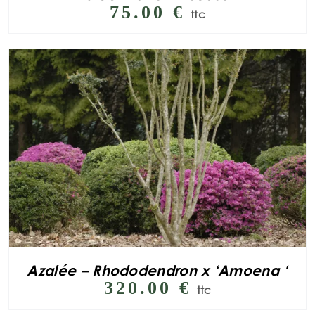
75.00
€
ttc
Azalée – Rhododendron x ‘Amoena ‘
320.00
€
ttc