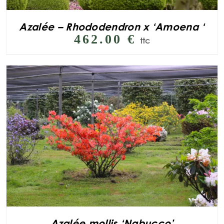
Azalée – Rhododendron x ‘Amoena ‘
462.00
€
ttc
Azalée mollis ‘Nabucco’