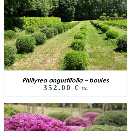
Phillyrea angustifolia – boules
352.00
€
ttc