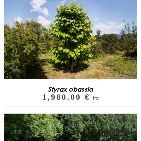
Styrax obassia
1,980.00
€
ttc